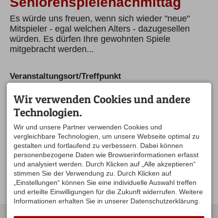
Seniorenspielenachmittag
Es würde uns freuen, wenn sich wieder "neue"
Mitspieler - egal welchen Alters - dazugesellen
würden. Es dürfen Ihre gewohnten Spiele
mitgebracht werden...
Veranstaltungsort/Treffpunkt
Cafe Katharina in Balzhofen
Balzhofen 36
Wir verwenden Cookies und andere
88167 Stiefenhofen
Technologien.
auf der Karte anzeigen
Wir und unsere Partner verwenden Cookies und
Ansprechpartner
vergleichbare Technologien, um unsere Webseite optimal zu
gestalten und fortlaufend zu verbessern. Dabei können
Hildegard Kimpfler
personenbezogene Daten wie Browserinformationen erfasst
Seniorenbeauftragte
und analysiert werden. Durch Klicken auf „Alle akzeptieren“
Tel.
08383 7639
Mobil
0160 768 85 85
stimmen Sie der Verwendung zu. Durch Klicken auf
seniorennetz@argental.eu
„Einstellungen“ können Sie eine individuelle Auswahl treffen
und erteilte Einwilligungen für die Zukunft widerrufen. Weitere
Informationen erhalten Sie in unserer Datenschutzerklärung.
KONTAKT
UNSERE