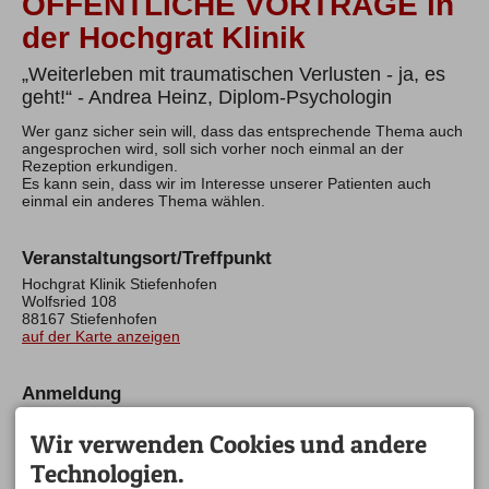
ÖFFENTLICHE VORTRÄGE in
der Hochgrat Klinik
„Weiterleben mit traumatischen Verlusten - ja, es
geht!“ - Andrea Heinz, Diplom-Psychologin
Wer ganz sicher sein will, dass das entsprechende Thema auch
angesprochen wird, soll sich vorher noch einmal an der
Rezeption erkundigen.
Es kann sein, dass wir im Interesse unserer Patienten auch
einmal ein anderes Thema wählen.
Veranstaltungsort/Treffpunkt
Hochgrat Klinik Stiefenhofen
Wolfsried 108
88167 Stiefenhofen
auf der Karte anzeigen
Anmeldung
Es besteht die Möglichkeit, gegen 8,- € am Mittagessen
teilzunehmen. Wir bitten um Anmeldung und Kauf einer
Wir verwenden Cookies und andere
Essensmarke bei der Rezeption bis jeweils spätestens 10.00
Technologien.
Uhr.