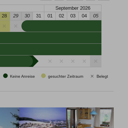
September 2026
28
29
30
31
01
02
03
04
05
×
Keine Anreise
gesuchter Zeitraum
Belegt