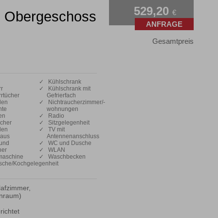
529,20
€
 Obergeschoss
ANFRAGE
Gesamtpreis
✓ Kühlschrank
r
✓ Kühlschrank mit
rtücher
Gefrierfach
den
✓ Nichtraucherzimmer/-
nte
wohnungen
en
✓ Radio
cher
✓ Sitzgelegenheit
den
✓ TV mit
aus
Antennenanschluss
und
✓ WC und Dusche
her
✓ WLAN
maschine
✓ Waschbecken
che/Kochgelegenheit
afzimmer,

nraum)

ichtet
