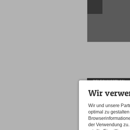
BELEGUNGSPLAN
Wir verwe
Wir und unsere Par
PREISÜBERSICHT
optimal zu gestalte
Browserinformatione
Dargestellt wird der Ges
7 Nächte, 2 Erwac
der Verwendung zu. 