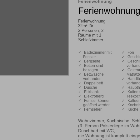
Ferienwohnung
Ferienwohnung
Ferienwohnung
32m² für
2 Personen, 2
Räume mit 1
Schlafzimmer
✓ Badezimmer mit
✓ Fön
Fenster
✓ Geschir
✓ Bergseite
✓ Geschir
✓ Betten sind
vorhan
bezogen
✓ Getren
✓ Bettwäsche
Matratz
vorhanden
✓ Handtü
✓ Doppelbett
vorhan
✓ Dusche
✓ Haupth
✓ Eckbank
✓ Kaffee 
✓ Elektroherd
Teekoc
✓ Fenster können
✓ Kaffee
geöffnet werden
✓ Kochnis
✓ Fernseher
✓ Küche
Wohnzimmer, Kochnische, Schl
(3. Person Polsterliege im Woh
Duschbad mit WC,

die Wohnung ist komplett einger