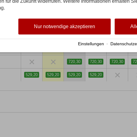
gen für die Zukunft widerrufen. Weitere Informationen erhalten Si
ng.
Freitag
Samstag
Sonntag
Montag
Dienstag
Mit
21. Aug.
22. Aug.
23. Aug.
24. Aug.
25. Aug.
26.
Nur notwendige akzeptieren
All
×
×
×
×
×
Einstellungen
·
Datenschutze
×
×
×
529,20
529,20
52
×
×
720,30
720,30
720,30
72
×
529,20
529,20
529,20
529,20