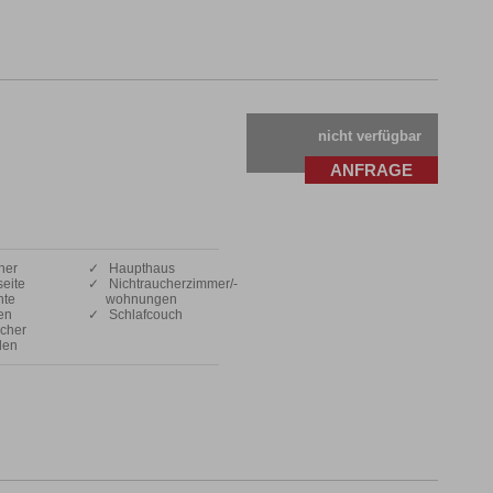
nicht verfügbar
ANFRAGE
her
✓ Haupthaus
eite
✓ Nichtraucherzimmer/-
nte
wohnungen
en
✓ Schlafcouch
cher
den