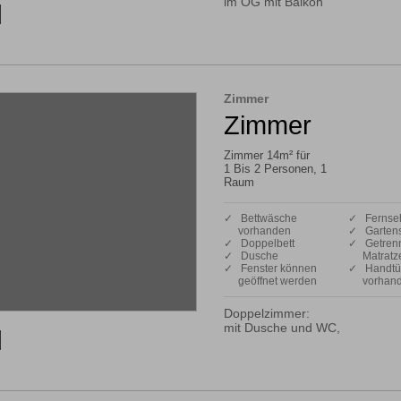
im OG mit Balkon
Zimmer
Zimmer
Zimmer 14m² für
1 Bis 2 Personen, 1
Raum
✓ Bettwäsche
✓ Fernse
vorhanden
✓ Gartens
✓ Doppelbett
✓ Getren
✓ Dusche
Matratz
✓ Fenster können
✓ Handtü
geöffnet werden
vorhan
Doppelzimmer:

mit Dusche und WC,