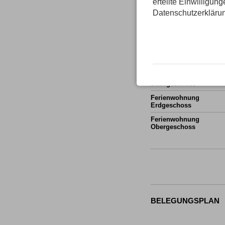
erteilte Einwilligun
Datenschutzerkläru
Haus Nett
Zimmer
Appartement im
Dachgeschoss
Ferienwohnung
Erdgeschoss
Ferienwohnung
Obergeschoss
BELEGUNGSPLAN