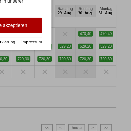
e in unserer
twoch
Donnerstag
Freitag
Samstag
Sonntag
Montag
 Aug.
27. Aug.
28. Aug.
29. Aug.
30. Aug.
31. Aug.
e akzeptieren
×
×
×
×
470,40
470,40
rklärung
·
Impressum
9,20
529,20
529,20
529,20
529,20
529,20
0,30
720,30
720,30
720,30
720,30
720,30
×
×
×
×
×
×
<<
<
heute
>
>>