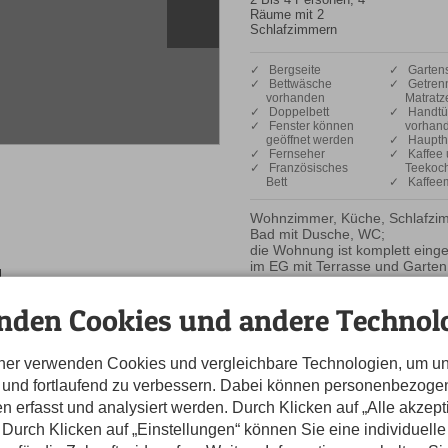
Räume mit 2
Schlafzimmern
✓ Bergseite
✓ Gartens
✓ Bettwäsche
✓ Getren
vorhanden
Matratz
✓ Doppelbett
✓ Handtü
✓ Fenster können
vorhan
geöffnet werden
✓ Haupth
✓ Fernseher
✓ Kaffee 
✓ Französisches
Teekoc
Bett
✓ Kaffee
Wohnzimmer, Küche, Schlafzim
Bad mit Dusche, WC;

die Wohnung ist komplett einger
im EG mit Terrasse und Garten
nden Cookies und andere Technolo
tner verwenden Cookies und vergleichbare Technologien, um u
n und fortlaufend zu verbessern. Dabei können personenbezog
n erfasst und analysiert werden. Durch Klicken auf „Alle akzep
amtpreis für den gesuchten Zeitraum und Personenzahl für jeden möglichen Anr
hsene
Durch Klicken auf „Einstellungen“ können Sie eine individuelle