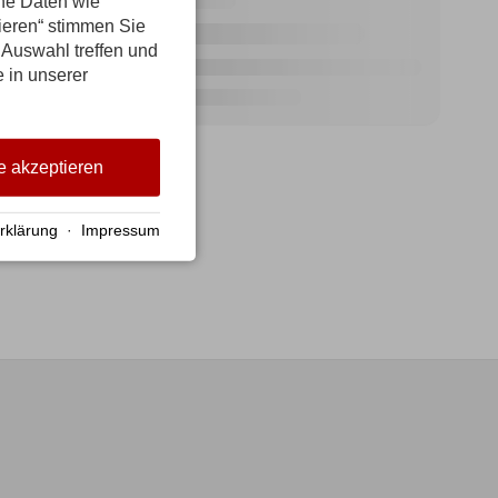
ene Daten wie
tieren“ stimmen Sie
 Auswahl treffen und
e in unserer
e akzeptieren
rklärung
·
Impressum