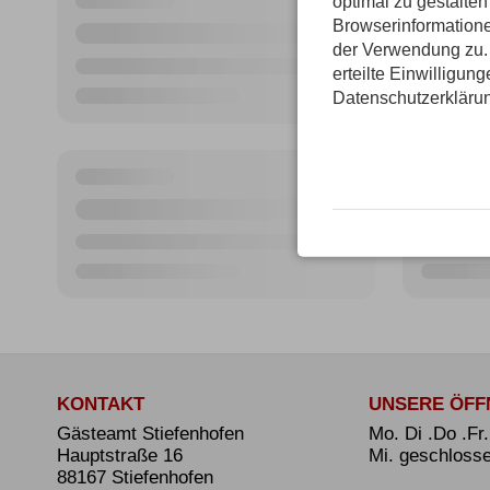
optimal zu gestalte
Browserinformatione
der Verwendung zu. 
erteilte Einwilligun
Datenschutzerkläru
KONTAKT
UNSERE ÖFF
Gästeamt Stiefenhofen
Mo. Di .Do .Fr
Hauptstraße 16
Mi. geschloss
88167 Stiefenhofen