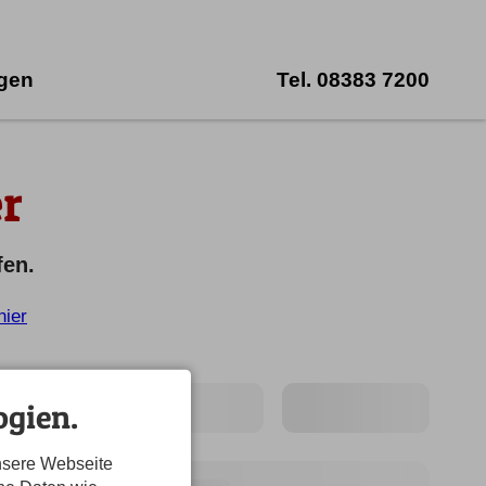
ngen
Tel.
08383 7200
r
fen.
hier
gien.
nsere Webseite