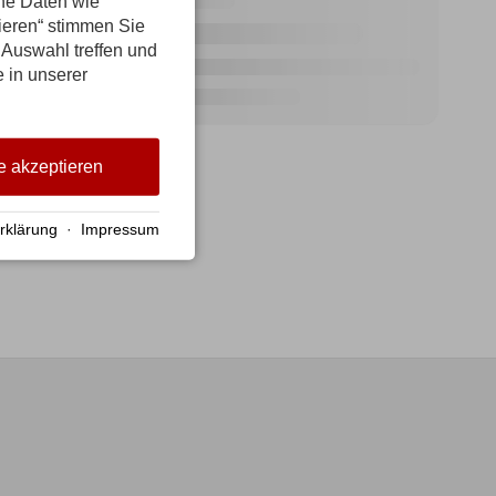
ene Daten wie
tieren“ stimmen Sie
 Auswahl treffen und
e in unserer
e akzeptieren
rklärung
·
Impressum