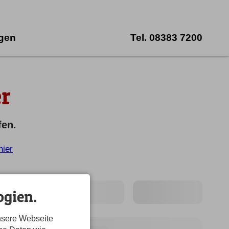
ngen
Tel.
08383 7200
r
fen.
hier
gien.
nsere Webseite