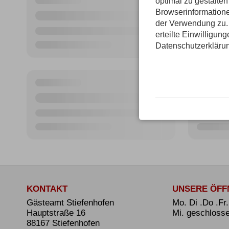
optimal zu gestalte
Browserinformatione
der Verwendung zu. 
erteilte Einwilligun
Datenschutzerkläru
KONTAKT
UNSERE ÖFF
Gästeamt Stiefenhofen
Mo. Di .Do .Fr
Hauptstraße 16
Mi. geschloss
88167 Stiefenhofen