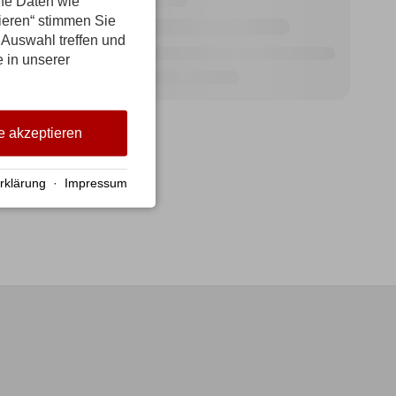
ene Daten wie
tieren“ stimmen Sie
 Auswahl treffen und
e in unserer
e akzeptieren
rklärung
·
Impressum