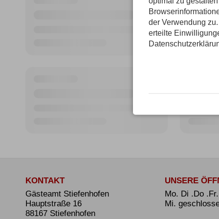
optimal zu gestalte
Browserinformatione
der Verwendung zu. 
erteilte Einwilligun
Datenschutzerkläru
KONTAKT
UNSERE ÖFF
Gästeamt Stiefenhofen
Mo. Di .Do .Fr
Hauptstraße 16
Mi. geschloss
88167 Stiefenhofen