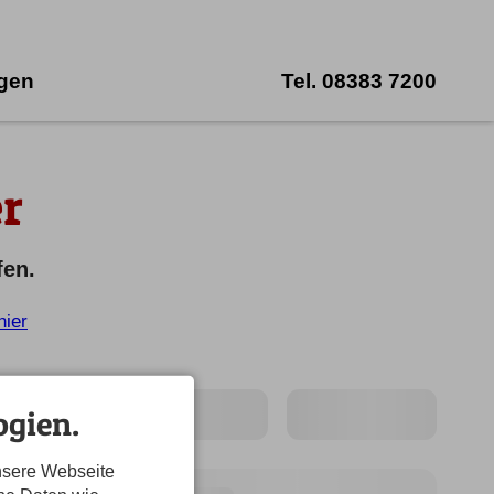
ngen
Tel.
08383 7200
r
fen.
hier
gien.
nsere Webseite