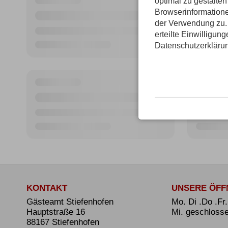
optimal zu gestalte
Browserinformatione
der Verwendung zu. 
erteilte Einwilligun
Datenschutzerkläru
KONTAKT
UNSERE ÖFF
Gästeamt Stiefenhofen
Mo. Di .Do .Fr
Hauptstraße 16
Mi. geschloss
88167 Stiefenhofen