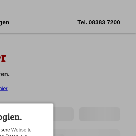
ngen
Tel.
08383 7200
r
fen.
hier
gien.
nsere Webseite