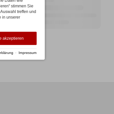
ene Daten wie
tieren“ stimmen Sie
 Auswahl treffen und
e in unserer
e akzeptieren
rklärung
·
Impressum