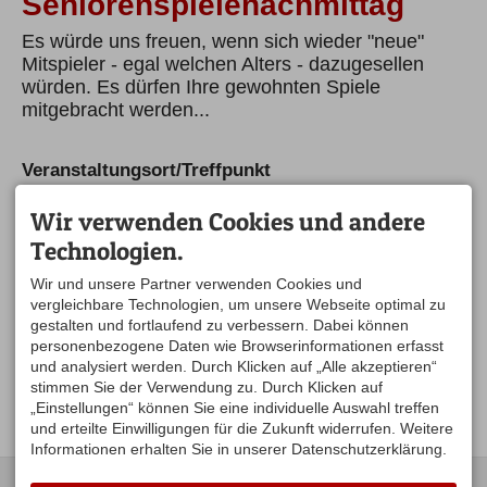
Seniorenspielenachmittag
Es würde uns freuen, wenn sich wieder "neue"
Mitspieler - egal welchen Alters - dazugesellen
würden. Es dürfen Ihre gewohnten Spiele
mitgebracht werden...
Veranstaltungsort/Treffpunkt
Hofstüble Zum Prinz in Hopfen
Hopfen 27
Wir verwenden Cookies und andere
88167 Stiefenhofen
Technologien.
DE
auf der Karte anzeigen
Wir und unsere Partner verwenden Cookies und
Ansprechpartner
vergleichbare Technologien, um unsere Webseite optimal zu
gestalten und fortlaufend zu verbessern. Dabei können
Hildegard Kimpfler
personenbezogene Daten wie Browserinformationen erfasst
Seniorenbeauftragte
und analysiert werden. Durch Klicken auf „Alle akzeptieren“
Tel.
08383 7639
Mobil
0160 768 85 85
stimmen Sie der Verwendung zu. Durch Klicken auf
seniorennetz@argental.eu
„Einstellungen“ können Sie eine individuelle Auswahl treffen
und erteilte Einwilligungen für die Zukunft widerrufen. Weitere
Informationen erhalten Sie in unserer Datenschutzerklärung.
KONTAKT
UNSERE