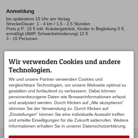
Anmeldung
bis spätestens 15 Uhr am Vortag
Strecke/Dauer: 1 - 4 km / 1,5 - 2,5 Stunden
Preis p.P.: 15 € inkl. Kräutergetränk, Kinder in Begleitung 5 €,
ermäßigt (AWP, Schwerbehinderung) 12 €
3 - 15 Personen
Ansprechpartner
Wir verwenden Cookies und andere
Dr. med.
Helga Wollmerstedt
Technologien.
Mutten 9
88167 Stiefenhofen / Mutten
Wir und unsere Partner verwenden Cookies und
Mobil
0174 798 38 81
vergleichbare Technologien, um unsere Webseite optimal zu
wald-und-kraeuter@posteo.de
gestalten und fortlaufend zu verbessern. Dabei können
personenbezogene Daten wie Browserinformationen erfasst
Weitere Informationen
und analysiert werden. Durch Klicken auf „Alle akzeptieren“
stimmen Sie der Verwendung zu. Durch Klicken auf
Kraftquelle Allgäu - Kräuter 2026 (PDF, 4,49 MB)
„Einstellungen“ können Sie eine individuelle Auswahl treffen
und erteilte Einwilligungen für die Zukunft widerrufen. Weitere
Informationen erhalten Sie in unserer Datenschutzerklärung.
KONTAKT
UNSERE