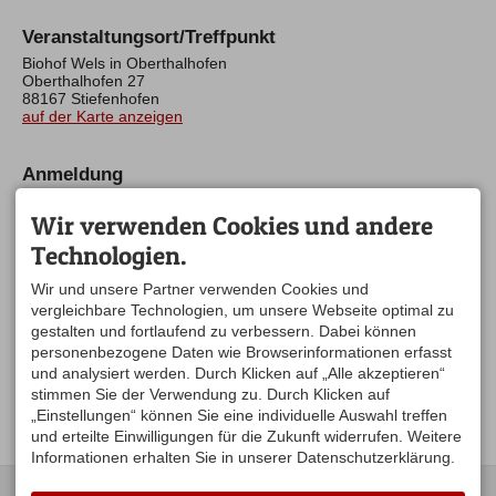
Veranstaltungsort/Treffpunkt
Biohof Wels in Oberthalhofen
Oberthalhofen 27
88167 Stiefenhofen
auf der Karte anzeigen
Anmeldung
bitte 3 Tage im voraus bei Barbara: 0160 812 5454
Dauer: ca. 45-60 Minuten
Wir verwenden Cookies und andere
Kosten: "Als Wertschätzung freuen wir uns über Spenden. Jeder
Technologien.
gibt, was er/sie kann und was es euch am Ende wert ist!"
Wir und unsere Partner verwenden Cookies und
vergleichbare Technologien, um unsere Webseite optimal zu
Ansprechpartner
gestalten und fortlaufend zu verbessern. Dabei können
Barbara Wels
personenbezogene Daten wie Browserinformationen erfasst
Biohof Wels
und analysiert werden. Durch Klicken auf „Alle akzeptieren“
Oberthalhofen 27
88167 Stiefenhofen
stimmen Sie der Verwendung zu. Durch Klicken auf
Mobil
0160 812 54 54
„Einstellungen“ können Sie eine individuelle Auswahl treffen
und erteilte Einwilligungen für die Zukunft widerrufen. Weitere
Informationen erhalten Sie in unserer Datenschutzerklärung.
KONTAKT
UNSERE