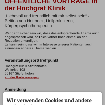
ÖFFENTLICHE VORTRÄGE in
der Hochgrat Klinik
„Liebevoll und freundlich mit mir selbst sein“ -
Bettina von Nottbeck, Heilpraktikerin,
Körperpsychotherapeutin
Wer ganz sicher sein will, dass das entsprechende Thema auch
angesprochen wird, soll sich vorher noch einmal an der
Rezeption erkundigen.
Es kann sein, dass wir im Interesse unserer Patienten auch
einmal ein anderes Thema wählen.
Veranstaltungsort/Treffpunkt
Hochgrat Klinik Stiefenhofen
Wolfsried 108
88167 Stiefenhofen
auf der Karte anzeigen
Anmeldung
Es besteht die Möglichkeit, gegen 8,- € am Mittagessen
teilzunehmen. Wir bitten um Anmeldung und Kauf einer
Wir verwenden Cookies und andere
Essensmarke bei der Rezeption bis jeweils spätestens 10.00