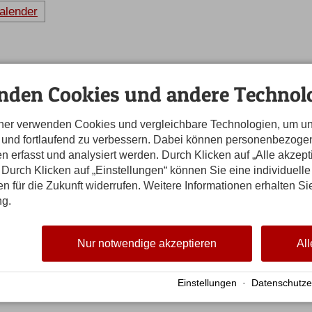
alender
VORTRÄGE in der Hochgrat
nden Cookies und andere Technolo
 Albert Huchler, Heilpraktiker Psychotherapie,
tner verwenden Cookies und vergleichbare Technologien, um u
ss das entsprechende Thema auch angesprochen wird, soll s
n und fortlaufend zu verbessern. Dabei können personenbezog
n erfasst und analysiert werden. Durch Klicken auf „Alle akzep
teresse unserer Patienten auch einmal ein anderes Thema wä
Durch Klicken auf „Einstellungen“ können Sie eine individuelle
gen für die Zukunft widerrufen. Weitere Informationen erhalten Si
ng.
punkt
Nur notwendige akzeptieren
All
Einstellungen
·
Datenschutze