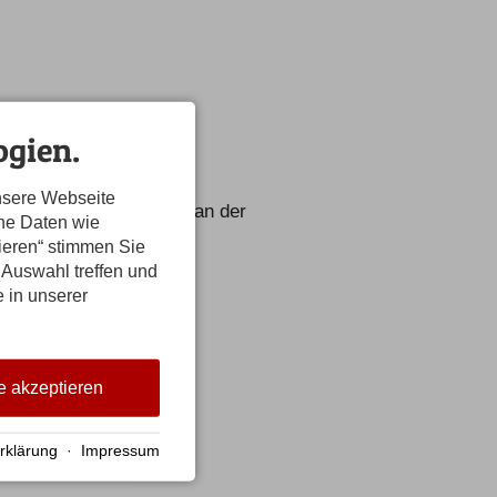
 Klinik
gien.
 Naturpädagoge
nsere Webseite
ich vorher noch einmal an der
ene Daten wie
tieren“ stimmen Sie
hlen.
 Auswahl treffen und
e in unserer
e akzeptieren
rklärung
·
Impressum