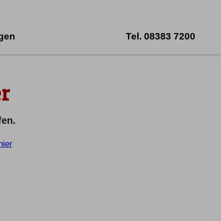
ngen
Tel.
08383 7200
r
fen.
hier