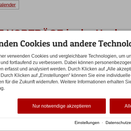
alender
VORTRÄGE in der Hochgrat
nden Cookies und andere Technolo
chwierigkeiten und finden wieder heraus – übe
eas Assenbaum, Systemischer Einzel-, Paar- un
tner verwenden Cookies und vergleichbare Technologien, um u
n und fortlaufend zu verbessern. Dabei können personenbezog
ss das entsprechende Thema auch angesprochen wird, soll s
n erfasst und analysiert werden. Durch Klicken auf „Alle akzep
teresse unserer Patienten auch einmal ein anderes Thema wä
Durch Klicken auf „Einstellungen“ können Sie eine individuelle
gen für die Zukunft widerrufen. Weitere Informationen erhalten Si
ng.
punkt
Nur notwendige akzeptieren
All
Einstellungen
·
Datenschutze