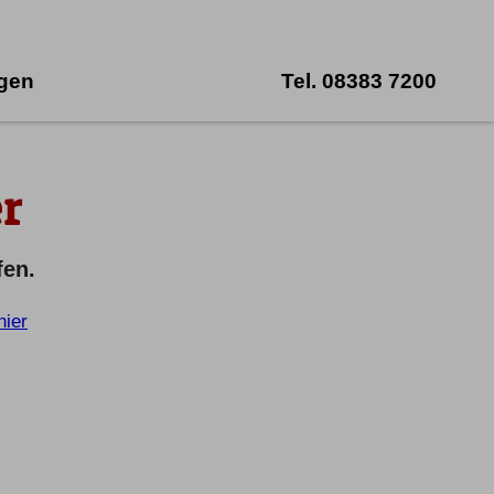
ngen
Tel.
08383 7200
r
fen.
hier