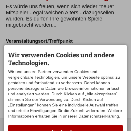
Es würde uns freuen, wenn sich wieder "neue"
Mitspieler - egal welchen Alters - dazugesellen
würden. Es dürfen Ihre gewohnten Spiele
mitgebracht werden...
Veranstaltungsort/Treffpunkt
Bäckerei-Café Zwisler
Haupstraße 25
Wir verwenden Cookies und andere
88167 Stiefenhofen
Technologien.
auf der Karte anzeigen
Wir und unsere Partner verwenden Cookies und
Ansprechpartner
vergleichbare Technologien, um unsere Webseite optimal zu
gestalten und fortlaufend zu verbessern. Dabei können
Hildegard Kimpfler
personenbezogene Daten wie Browserinformationen erfasst
Seniorenbeauftragte
und analysiert werden. Durch Klicken auf „Alle akzeptieren“
Tel.
08383 7639
Mobil
0160 768 85 85
stimmen Sie der Verwendung zu. Durch Klicken auf
seniorennetz@argental.eu
„Einstellungen“ können Sie eine individuelle Auswahl treffen
und erteilte Einwilligungen für die Zukunft widerrufen. Weitere
Informationen erhalten Sie in unserer Datenschutzerklärung.
KONTAKT
UNSERE
ÖFFNUNGSZEITEN: