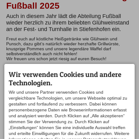
Fußball 2025
Auch in diesem Jahr lädt die Abteilung Fußball
wieder herzlich zu ihrem beliebten Glühweinstand
an der Fest- und Turnhalle in Stiefenhofen ein.
Freut euch auf köstliche Heißgetränke wie Glühwein und
Punsch, dazu gibt’s natürlich wieder herzhafte Grillwürste,
knusprige Pommes und unsere legendäre Waffel darf
selbstverständlich auch nicht fehlen!
Wir freuen uns schon jetzt riesig auf euren Besuch!
Wir verwenden Cookies und andere
Veranstaltungsort/Treffpunkt
Technologien.
vor der Turnhalle
Schulstraße 15
88167 Stiefenhofen
Wir und unsere Partner verwenden Cookies und
auf der Karte anzeigen
vergleichbare Technologien, um unsere Webseite optimal zu
gestalten und fortlaufend zu verbessern. Dabei können
personenbezogene Daten wie Browserinformationen erfasst
Veranstalter
und analysiert werden. Durch Klicken auf „Alle akzeptieren“
TSV Stiefenhofen
stimmen Sie der Verwendung zu. Durch Klicken auf
Abteilung Fußball
„Einstellungen“ können Sie eine individuelle Auswahl treffen
und erteilte Einwilligungen für die Zukunft widerrufen. Weitere