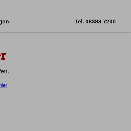
ngen
Tel.
08383 7200
r
fen.
hier