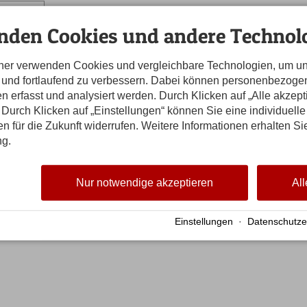
alender
nden Cookies und andere Technolo
0 bis 22:00 Uhr
 der Abteilung Fußball 202
tner verwenden Cookies und vergleichbare Technologien, um u
n und fortlaufend zu verbessern. Dabei können personenbezog
t die Abteilung Fußball wieder herzlich zu ihr
n erfasst und analysiert werden. Durch Klicken auf „Alle akzep
st- und Turnhalle in Stiefenhofen ein.
Durch Klicken auf „Einstellungen“ können Sie eine individuelle
gen für die Zukunft widerrufen. Weitere Informationen erhalten Si
getränke wie Glühwein und Punsch, dazu gibt’s natürlich wied
ng.
egendäre Waffel darf selbstverständlich auch nicht fehlen!
sig auf euren Besuch!
Nur notwendige akzeptieren
All
punkt
Einstellungen
·
Datenschutze