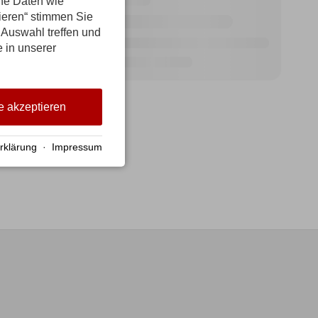
ene Daten wie
tieren“ stimmen Sie
 Auswahl treffen und
e in unserer
e akzeptieren
rklärung
·
Impressum