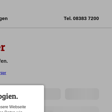
ngen
Tel.
08383 7200
r
fen.
hier
gien.
nsere Webseite