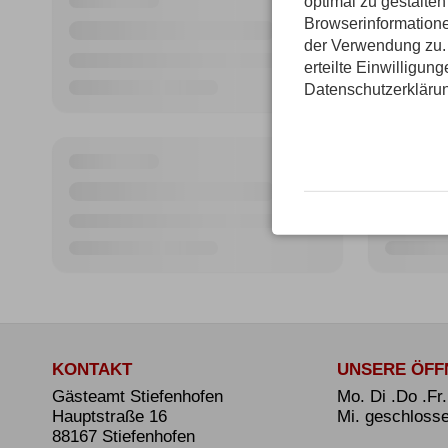
optimal zu gestalte
Browserinformatione
der Verwendung zu. 
erteilte Einwilligun
Datenschutzerkläru
KONTAKT
UNSERE ÖFF
Gästeamt Stiefenhofen
Mo. Di .Do .Fr
Hauptstraße 16
Mi. geschloss
88167 Stiefenhofen