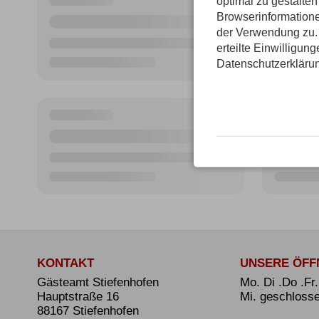
optimal zu gestalte
Browserinformatione
der Verwendung zu. 
erteilte Einwilligun
Datenschutzerkläru
KONTAKT
UNSERE ÖFF
Gästeamt Stiefenhofen
Mo. Di .Do .Fr
Hauptstraße 16
Mi. geschloss
88167 Stiefenhofen