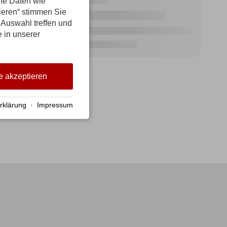
ene Daten wie
tieren“ stimmen Sie
 Auswahl treffen und
e in unserer
e akzeptieren
rklärung
·
Impressum