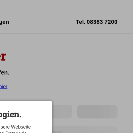
ngen
Tel.
08383 7200
r
fen.
hier
gien.
nsere Webseite